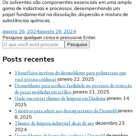
Os solventes são componentes essenciais em uma ampla
gama de indústrias e processos, desempenhando um
papel fundamental na dissolução, dispersão e mistura de
substâncias químicas. …
agosto 26, 2024
agosto 26, 2024
Procurando
Pesquise qualquer coisa e pressione Enter.
algo?
Posts recentes
3 benefícios incríveis do desmoldante para poliuretano que
você precisa conhecer
janeiro 22, 2025
Desmoldante para acrílico: facilidade no processo de remoção
de peças moldadas em acrílico
janeiro 21, 2025
Onde encontrar thinner de limpeza em Diadema
janeiro 14,
2025
5 motivos para aderir aos desengraxantes da Desmold
janeiro
8, 2025
Thinner de limpeza industrial: dicas de uso
dezembro 23,
2024
Desmoldantes de borracha: conheça a Desmold
dezembro