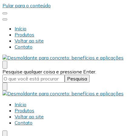
Pular para o conteúdo
Início
Produtos
Voltar ao site
Contato
Desmold
Blog Desmold
Procurando
Pesquise qualquer coisa e pressione Enter.
algo?
Desmold
Blog Desmold
Início
Produtos
Voltar ao site
Contato