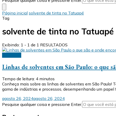
Pesquise qualquer coisa e pressione Enter.
algo?
Página inicial
solvente de tinta no Tatuapé
Tag
solvente de tinta no Tatuapé
Exibindo: 1 - 1 de 1 RESULTADOS
Solventes
Linhas de solventes em São Paulo: o que s
Tempo de leitura:
4
minutos
Conheça mais sobre as linhas de solventes em São Paulo! 
gama de indústrias e processos, desempenhando um papel fu
agosto 26, 2024
agosto 26, 2024
Procurando
Pesquise qualquer coisa e pressione Enter.
algo?