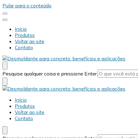
Pular para o conteúdo
Início
Produtos
Voltar ao site
Contato
Desmold
Blog Desmold
Procurando
Pesquise qualquer coisa e pressione Enter.
algo?
Desmold
Blog Desmold
Início
Produtos
Voltar ao site
Contato
Procurando