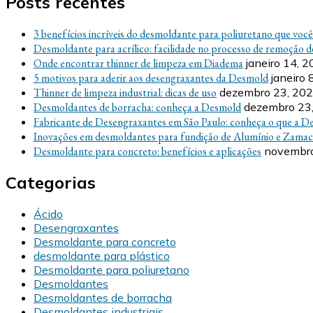
Posts recentes
3 benefícios incríveis do desmoldante para poliuretano que voc
Desmoldante para acrílico: facilidade no processo de remoção d
Onde encontrar thinner de limpeza em Diadema
janeiro 14, 
5 motivos para aderir aos desengraxantes da Desmold
janeiro 
Thinner de limpeza industrial: dicas de uso
dezembro 23, 20
Desmoldantes de borracha: conheça a Desmold
dezembro 23
Fabricante de Desengraxantes em São Paulo: conheça o que a D
Inovações em desmoldantes para fundição de Alumínio e Zamac
Desmoldante para concreto: benefícios e aplicações
novembro
Categorias
Ácido
Desengraxantes
Desmoldante para concreto
desmoldante para plástico
Desmoldante para poliuretano
Desmoldantes
Desmoldantes de borracha
Desmoldantes industriais