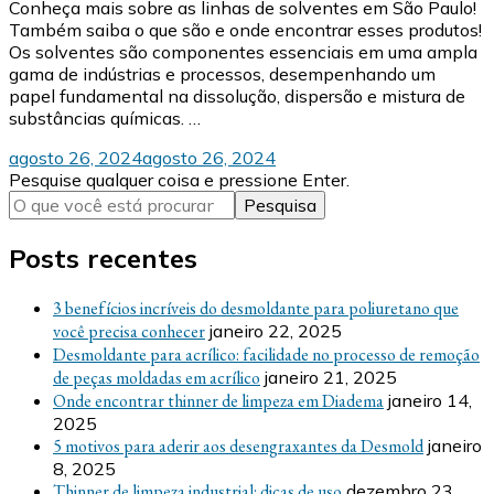
Conheça mais sobre as linhas de solventes em São Paulo!
Também saiba o que são e onde encontrar esses produtos!
Os solventes são componentes essenciais em uma ampla
gama de indústrias e processos, desempenhando um
papel fundamental na dissolução, dispersão e mistura de
substâncias químicas. …
agosto 26, 2024
agosto 26, 2024
Procurando
Pesquise qualquer coisa e pressione Enter.
algo?
Posts recentes
3 benefícios incríveis do desmoldante para poliuretano que
você precisa conhecer
janeiro 22, 2025
Desmoldante para acrílico: facilidade no processo de remoção
de peças moldadas em acrílico
janeiro 21, 2025
Onde encontrar thinner de limpeza em Diadema
janeiro 14,
2025
5 motivos para aderir aos desengraxantes da Desmold
janeiro
8, 2025
Thinner de limpeza industrial: dicas de uso
dezembro 23,