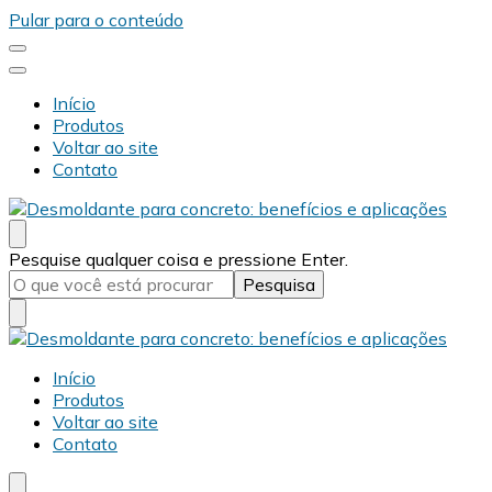
Pular para o conteúdo
Início
Produtos
Voltar ao site
Contato
Desmold
Blog Desmold
Procurando
Pesquise qualquer coisa e pressione Enter.
algo?
Desmold
Blog Desmold
Início
Produtos
Voltar ao site
Contato