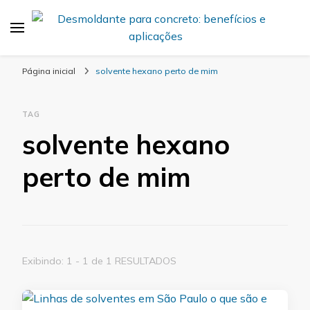
Desmold
Blog Desmold
Página inicial
solvente hexano perto de mim
TAG
solvente hexano
perto de mim
Exibindo: 1 - 1 de 1 RESULTADOS