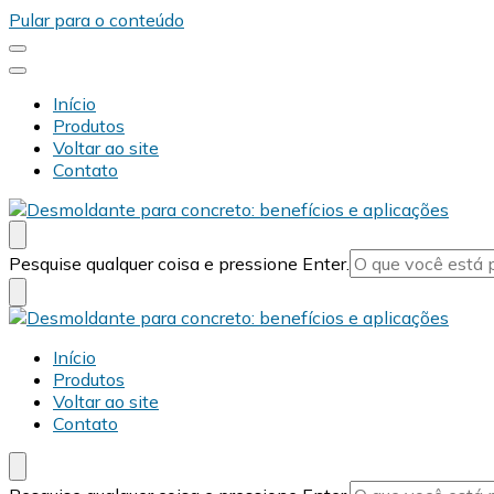
Pular para o conteúdo
Início
Produtos
Voltar ao site
Contato
Desmold
Blog Desmold
Procurando
Pesquise qualquer coisa e pressione Enter.
algo?
Desmold
Blog Desmold
Início
Produtos
Voltar ao site
Contato
Procurando