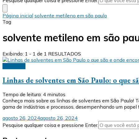
Pesquise qualquer coisa e pressione Enter.
algo?
Página inicial
solvente metileno em são paulo
Tag
solvente metileno em são pau
Exibindo: 1 - 1 de 1 RESULTADOS
Solventes
Linhas de solventes em São Paulo: o que s
Tempo de leitura:
4
minutos
Conheça mais sobre as linhas de solventes em São Paulo! 
gama de indústrias e processos, desempenhando um papel fu
agosto 26, 2024
agosto 26, 2024
Procurando
Pesquise qualquer coisa e pressione Enter.
algo?