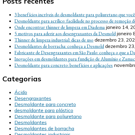
Posts recentes
3 benefícios incríveis do desmoldante para poliuretano que voc
Desmoldante para acrílico: facilidade no processo de remoção d
Onde encontrar thinner de limpeza em Diadema
janeiro 14, 
5 motivos para aderir aos desengraxantes da Desmold
janeiro 
Thinner de limpeza industrial: dicas de uso
dezembro 23, 20
Desmoldantes de borracha: conheça a Desmold
dezembro 23
Fabricante de Desengraxantes em São Paulo: conheça o que a D
Inovações em desmoldantes para fundição de Alumínio e Zamac
Desmoldante para concreto: benefícios e aplicações
novembro
Categorias
Ácido
Desengraxantes
Desmoldante para concreto
desmoldante para plástico
Desmoldante para poliuretano
Desmoldantes
Desmoldantes de borracha
Desmoldantes industriais