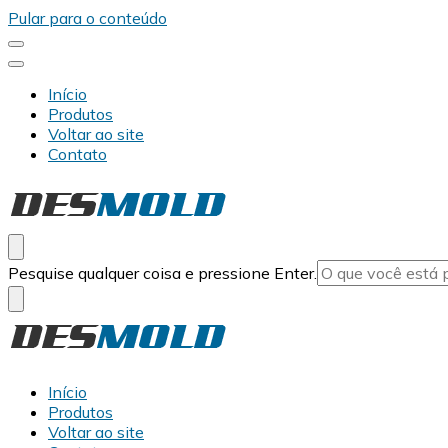
Pular para o conteúdo
Início
Produtos
Voltar ao site
Contato
Desmold
Blog Desmold
Procurando
Pesquise qualquer coisa e pressione Enter.
algo?
Desmold
Blog Desmold
Início
Produtos
Voltar ao site