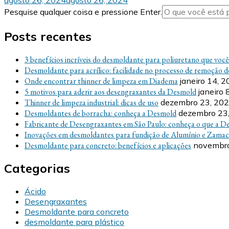
Procurando
Pesquise qualquer coisa e pressione Enter.
algo?
Posts recentes
3 benefícios incríveis do desmoldante para poliuretano que voc
Desmoldante para acrílico: facilidade no processo de remoção d
Onde encontrar thinner de limpeza em Diadema
janeiro 14, 
5 motivos para aderir aos desengraxantes da Desmold
janeiro 
Thinner de limpeza industrial: dicas de uso
dezembro 23, 20
Desmoldantes de borracha: conheça a Desmold
dezembro 23
Fabricante de Desengraxantes em São Paulo: conheça o que a D
Inovações em desmoldantes para fundição de Alumínio e Zamac
Desmoldante para concreto: benefícios e aplicações
novembro
Categorias
Ácido
Desengraxantes
Desmoldante para concreto
desmoldante para plástico