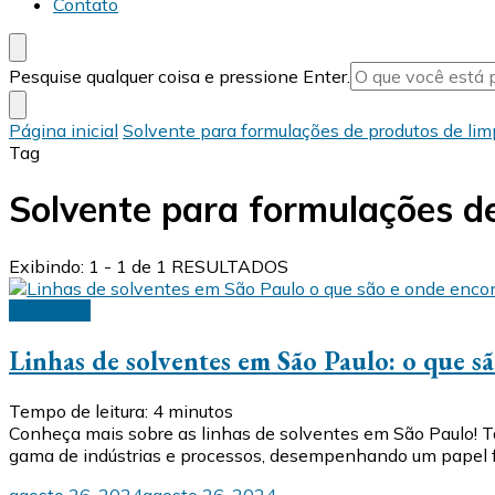
Contato
Procurando
Pesquise qualquer coisa e pressione Enter.
algo?
Página inicial
Solvente para formulações de produtos de li
Tag
Solvente para formulações d
Exibindo: 1 - 1 de 1 RESULTADOS
Solventes
Linhas de solventes em São Paulo: o que s
Tempo de leitura:
4
minutos
Conheça mais sobre as linhas de solventes em São Paulo! 
gama de indústrias e processos, desempenhando um papel fu
agosto 26, 2024
agosto 26, 2024