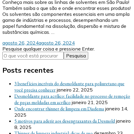
Conheça mais sobre as linhas de solventes em São Paulo!
Também saiba o que são e onde encontrar esses produtos!
Os solventes são componentes essenciais em uma ampla
gama de indústrias e processos, desempenhando um
papel fundamental na dissolução, dispersão e mistura de
substâncias químicas. …
agosto 26, 2024
agosto 26, 2024
Procurando
Pesquise qualquer coisa e pressione Enter.
algo?
Posts recentes
3 benefícios incríveis do desmoldante para poliuretano que
você precisa conhecer
janeiro 22, 2025
Desmoldante para acrílico: facilidade no processo de remoção
de peças moldadas em acrílico
janeiro 21, 2025
Onde encontrar thinner de limpeza em Diadema
janeiro 14,
2025
5 motivos para aderir aos desengraxantes da Desmold
janeiro
8, 2025
Thinner de limpeza industrial: dicas de uso
dezembro 23,