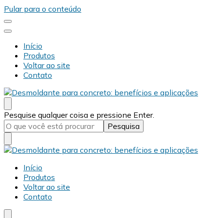
Pular para o conteúdo
Início
Produtos
Voltar ao site
Contato
Desmold
Blog Desmold
Procurando
Pesquise qualquer coisa e pressione Enter.
algo?
Desmold
Blog Desmold
Início
Produtos
Voltar ao site
Contato