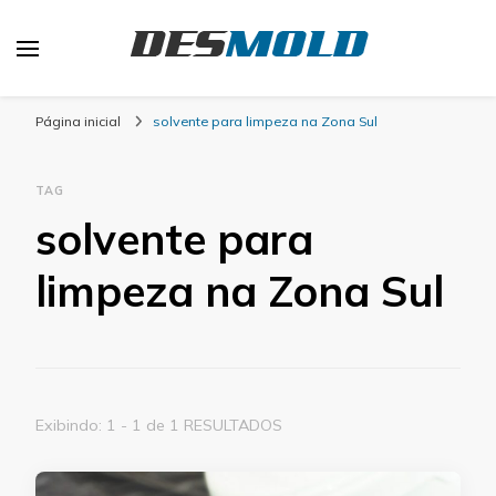
Desmold
Blog Desmold
Página inicial
solvente para limpeza na Zona Sul
TAG
solvente para
limpeza na Zona Sul
Exibindo: 1 - 1 de 1 RESULTADOS