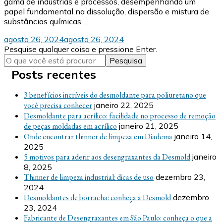
gama de indústrias e processos, desempenhando um
papel fundamental na dissolução, dispersão e mistura de
substâncias químicas. …
agosto 26, 2024
agosto 26, 2024
Procurando
Pesquise qualquer coisa e pressione Enter.
algo?
Posts recentes
3 benefícios incríveis do desmoldante para poliuretano que
você precisa conhecer
janeiro 22, 2025
Desmoldante para acrílico: facilidade no processo de remoção
de peças moldadas em acrílico
janeiro 21, 2025
Onde encontrar thinner de limpeza em Diadema
janeiro 14,
2025
5 motivos para aderir aos desengraxantes da Desmold
janeiro
8, 2025
Thinner de limpeza industrial: dicas de uso
dezembro 23,
2024
Desmoldantes de borracha: conheça a Desmold
dezembro
23, 2024
Fabricante de Desengraxantes em São Paulo: conheça o que a