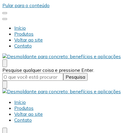
Pular para o conteúdo
Início
Produtos
Voltar ao site
Contato
Desmold
Blog Desmold
Procurando
Pesquise qualquer coisa e pressione Enter.
algo?
Desmold
Blog Desmold
Início
Produtos
Voltar ao site
Contato