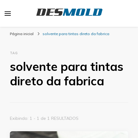
Desmold
Blog Desmold
Página inicial
solvente para tintas direto da fabrica
TAG
solvente para tintas
direto da fabrica
Exibindo: 1 - 1 de 1 RESULTADOS