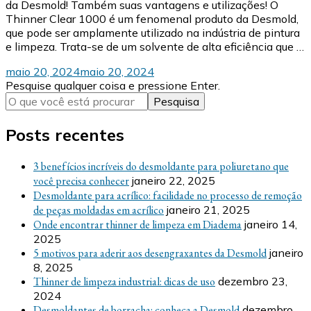
da Desmold! Também suas vantagens e utilizações! O
Thinner Clear 1000 é um fenomenal produto da Desmold,
que pode ser amplamente utilizado na indústria de pintura
e limpeza. Trata-se de um solvente de alta eficiência que …
maio 20, 2024
maio 20, 2024
Procurando
Pesquise qualquer coisa e pressione Enter.
algo?
Posts recentes
3 benefícios incríveis do desmoldante para poliuretano que
você precisa conhecer
janeiro 22, 2025
Desmoldante para acrílico: facilidade no processo de remoção
de peças moldadas em acrílico
janeiro 21, 2025
Onde encontrar thinner de limpeza em Diadema
janeiro 14,
2025
5 motivos para aderir aos desengraxantes da Desmold
janeiro
8, 2025
Thinner de limpeza industrial: dicas de uso
dezembro 23,
2024
Desmoldantes de borracha: conheça a Desmold
dezembro