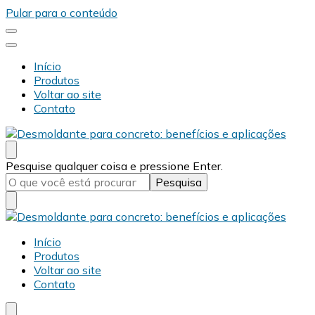
Pular para o conteúdo
Início
Produtos
Voltar ao site
Contato
Desmold
Blog Desmold
Procurando
Pesquise qualquer coisa e pressione Enter.
algo?
Desmold
Blog Desmold
Início
Produtos
Voltar ao site
Contato