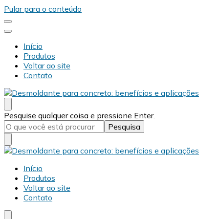
Pular para o conteúdo
Início
Produtos
Voltar ao site
Contato
Desmold
Blog Desmold
Procurando
Pesquise qualquer coisa e pressione Enter.
algo?
Desmold
Blog Desmold
Início
Produtos
Voltar ao site
Contato