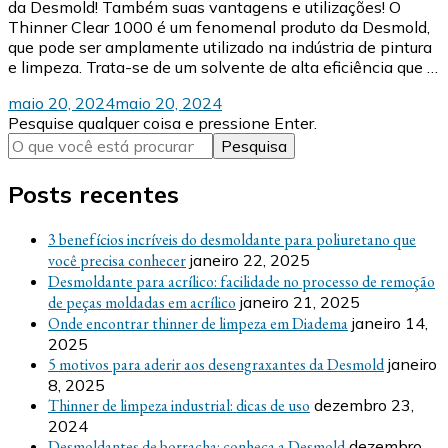
da Desmold! Também suas vantagens e utilizações! O
Thinner Clear 1000 é um fenomenal produto da Desmold,
que pode ser amplamente utilizado na indústria de pintura
e limpeza. Trata-se de um solvente de alta eficiência que …
maio 20, 2024
maio 20, 2024
Procurando
Pesquise qualquer coisa e pressione Enter.
algo?
Posts recentes
3 benefícios incríveis do desmoldante para poliuretano que
você precisa conhecer
janeiro 22, 2025
Desmoldante para acrílico: facilidade no processo de remoção
de peças moldadas em acrílico
janeiro 21, 2025
Onde encontrar thinner de limpeza em Diadema
janeiro 14,
2025
5 motivos para aderir aos desengraxantes da Desmold
janeiro
8, 2025
Thinner de limpeza industrial: dicas de uso
dezembro 23,
2024
Desmoldantes de borracha: conheça a Desmold
dezembro