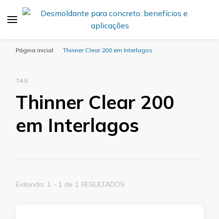
Desmold
Blog Desmold
Página inicial
Thinner Clear 200 em Interlagos
TAG
Thinner Clear 200
em Interlagos
Exibindo: 1 - 1 de 1 RESULTADOS