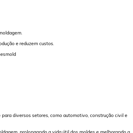
 moldagem.
odução e reduzem custos.
para diversos setores, como automotivo, construção civil e
oldagem, prolongando a vida útil dos moldes e melhorando a