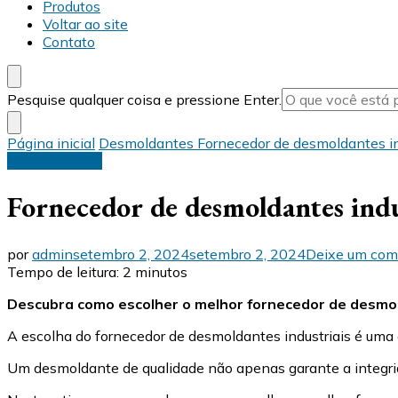
Produtos
Voltar ao site
Contato
Procurando
Pesquise qualquer coisa e pressione Enter.
algo?
Página inicial
Desmoldantes
Fornecedor de desmoldantes in
Desmoldantes
Fornecedor de desmoldantes indu
por
admin
setembro 2, 2024
setembro 2, 2024
Deixe um com
Tempo de leitura:
2
minutos
Descubra como escolher o melhor fornecedor de desmold
A escolha do fornecedor de desmoldantes industriais é uma 
Um desmoldante de qualidade não apenas garante a integrid