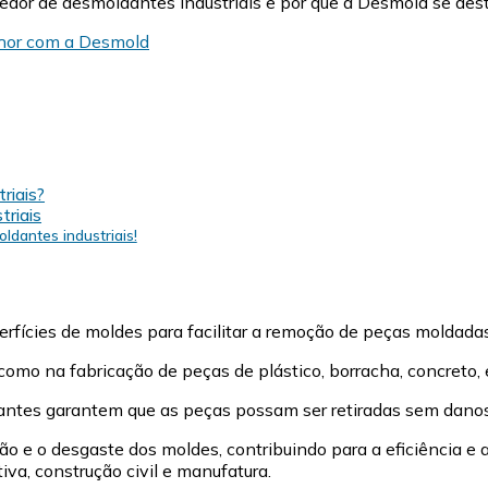
cedor de desmoldantes industriais e por que a Desmold se d
a
Desmold
lhor com a Desmold
riais?
triais
dantes industriais!
rfícies de moldes para facilitar a remoção de peças moldadas
mo na fabricação de peças de plástico, borracha, concreto, e
dantes garantem que as peças possam ser retiradas sem danos,
o e o desgaste dos moldes, contribuindo para a eficiência e 
va, construção civil e manufatura.