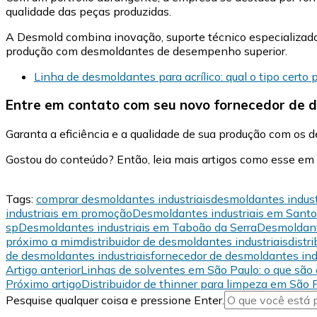
qualidade das peças produzidas.
A Desmold combina inovação, suporte técnico especializado
produção com desmoldantes de desempenho superior.
Linha de desmoldantes para acrílico: qual o tipo certo 
Entre em contato com seu novo fornecedor de d
Garanta a eficiência e a qualidade de sua produção com os
Gostou do conteúdo? Então, leia mais artigos como esse e
Tags:
comprar desmoldantes industriais
desmoldantes industr
industriais em promoção
Desmoldantes industriais em Sant
sp
Desmoldantes industriais em Taboão da Serra
Desmoldant
próximo a mim
distribuidor de desmoldantes industriais
distr
de desmoldantes industriais
fornecedor de desmoldantes indu
Navegação
Artigo anterior
Linhas de solventes em São Paulo: o que são
Próximo artigo
Distribuidor de thinner para limpeza em São
de
Procurando
Pesquise qualquer coisa e pressione Enter.
post
algo?