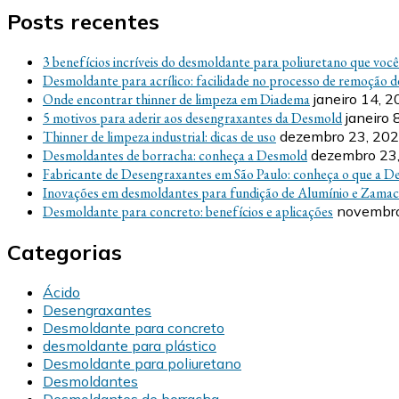
Posts recentes
3 benefícios incríveis do desmoldante para poliuretano que voc
Desmoldante para acrílico: facilidade no processo de remoção d
Onde encontrar thinner de limpeza em Diadema
janeiro 14, 
5 motivos para aderir aos desengraxantes da Desmold
janeiro 
Thinner de limpeza industrial: dicas de uso
dezembro 23, 20
Desmoldantes de borracha: conheça a Desmold
dezembro 23
Fabricante de Desengraxantes em São Paulo: conheça o que a D
Inovações em desmoldantes para fundição de Alumínio e Zamac
Desmoldante para concreto: benefícios e aplicações
novembro
Categorias
Ácido
Desengraxantes
Desmoldante para concreto
desmoldante para plástico
Desmoldante para poliuretano
Desmoldantes
Desmoldantes de borracha