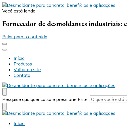
Você está lendo
Desmold
Blog Desmold
Fornecedor de desmoldantes industriais: 
Pular para o conteúdo
Início
Produtos
Voltar ao site
Contato
Desmold
Blog Desmold
Procurando
Pesquise qualquer coisa e pressione Enter.
algo?
Desmold
Blog Desmold
Início