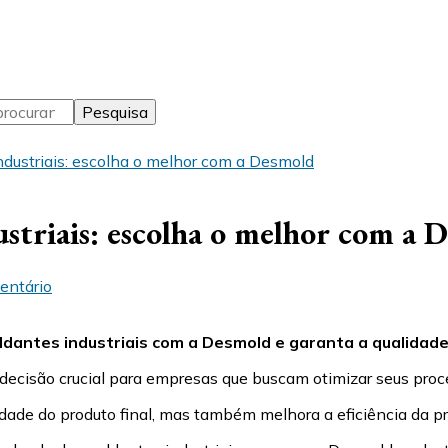
dustriais: escolha o melhor com a Desmold
striais: escolha o melhor com a 
em
entário
Fornecedor
de
antes industriais com a Desmold e garanta a qualidade 
desmoldantes
industriais:
decisão crucial para empresas que buscam otimizar seus proc
escolha
o
ade do produto final, mas também melhora a eficiência da pr
melhor
com