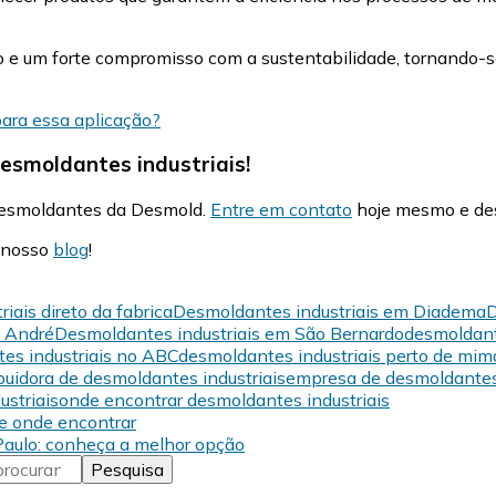
 e um forte compromisso com a sustentabilidade, tornando-s
para essa aplicação?
esmoldantes industriais!
 desmoldantes da Desmold.
Entre em contato
hoje mesmo e des
m nosso
blog
!
iais direto da fabrica
Desmoldantes industriais em Diadema
D
o André
Desmoldantes industriais em São Bernardo
desmoldant
es industriais no ABC
desmoldantes industriais perto de mim
ibuidora de desmoldantes industriais
empresa de desmoldantes 
striais
onde encontrar desmoldantes industriais
 e onde encontrar
 Paulo: conheça a melhor opção