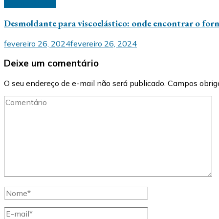
Desmoldantes
Desmoldante para viscoelástico: onde encontrar o forn
fevereiro 26, 2024
fevereiro 26, 2024
Deixe um comentário
O seu endereço de e-mail não será publicado.
Campos obrig
Comentário
Nome
completo
E-