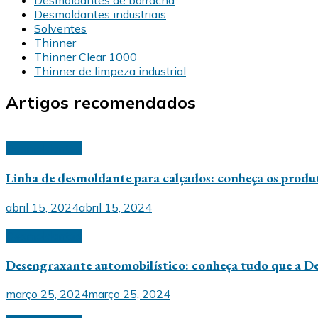
Desmoldantes industriais
Solventes
Thinner
Thinner Clear 1000
Thinner de limpeza industrial
Artigos recomendados
Desmoldantes
Linha de desmoldante para calçados: conheça os prod
abril 15, 2024
abril 15, 2024
Desmoldantes
Desengraxante automobilístico: conheça tudo que a D
março 25, 2024
março 25, 2024