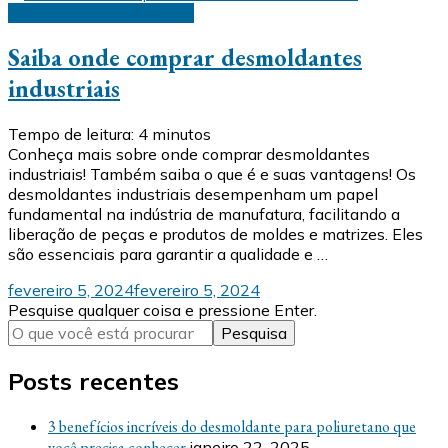
Desmoldantes industriais
Saiba onde comprar desmoldantes
industriais
Tempo de leitura:
4
minutos
Conheça mais sobre onde comprar desmoldantes
industriais! Também saiba o que é e suas vantagens! Os
desmoldantes industriais desempenham um papel
fundamental na indústria de manufatura, facilitando a
liberação de peças e produtos de moldes e matrizes. Eles
são essenciais para garantir a qualidade e …
fevereiro 5, 2024
fevereiro 5, 2024
Procurando
Pesquise qualquer coisa e pressione Enter.
algo?
Posts recentes
3 benefícios incríveis do desmoldante para poliuretano que
você precisa conhecer
janeiro 22, 2025