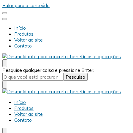
Pular para o conteúdo
Início
Produtos
Voltar ao site
Contato
Desmold
Blog Desmold
Procurando
Pesquise qualquer coisa e pressione Enter.
algo?
Desmold
Blog Desmold
Início
Produtos
Voltar ao site
Contato